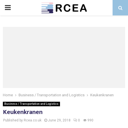
PRIMARY
MENU
Home
Business / Transportation and Logistics
Keukenkranen
Business / Transportation and Logistics
Keukenkranen
Published by Rcea.co.uk
June 29, 2018
0
990